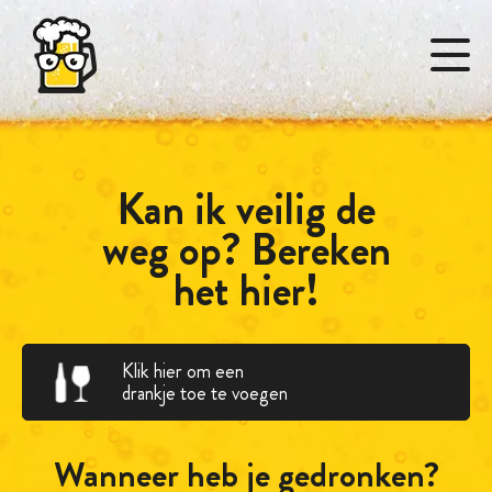
Selecteer een meest gedronken drankje of
Kan ik veilig de
zoek naar je gedronken drankjes.
weg op? Bereken
het hier!
Klik hier om een
Bier
drankje toe te voegen
Wanneer heb je gedronken?