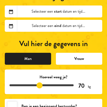
Wijn
Selecteer een
start
datum en tijd...
Selecteer een
eind
datum en tijd...
Whisky
Vul hier de gegevens in
Gemixte dranken
Man
Vrouw
SHOTJESSS!!!
Hoeveel weeg je?
kg
GEICEDDD
Ben je een beginnend bestuurder?