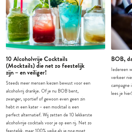
10 Alcoholvrije Cocktails
BOB, da
(Mocktails) die net zo feestelijk
Iedereen we
zijn – en veiliger!
verkeer ni
Steeds meer mensen kiezen bewust voor een
campagne i
alcoholvrij drankje. Of je nu BOB bent,
lees je hier
zwanger, sportief of gewoon even geen zin
hebt in een kater – een mocktail is een
perfect alternatief. Wij zetten de 10 lekkerste
alcoholvrije cocktails voor je op een rij. Net zo
feestelijk, maar 100% veilig als je nog moet