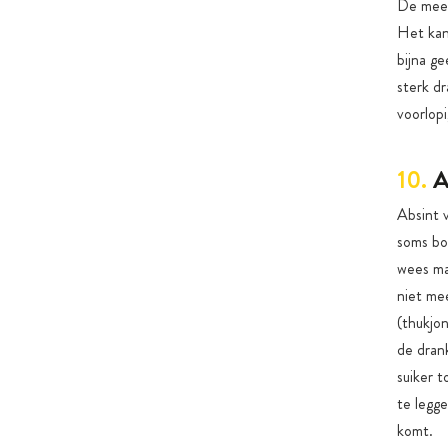
De mees
Het kan 
bijna g
sterk dr
voorlop
10.
A
Absint v
soms bo
wees ma
niet mee
(thukjo
de dran
suiker 
te legg
komt.