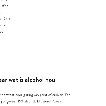
 af te
et
. Dit is
n dat
weer
aar wat is alcohol nou
 ontstaat door gisting van gerst of druiven. Dit
 bij ongeveer 15% alcohol. Dit wordt “zwak