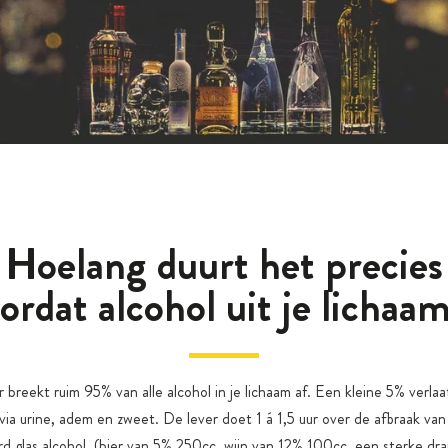
Hoelang duurt het precies
ordat alcohol uit je lichaam
 breekt ruim 95% van alle alcohol in je lichaam af. Een kleine 5% verlaa
via urine, adem en zweet. De lever doet 1 á 1,5 uur over de afbraak va
rd glas alcohol. (bier van 5% 250cc, wijn van 12% 100cc, een sterke dr