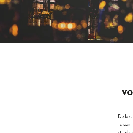
vo
De lever
lichaam 
standaa