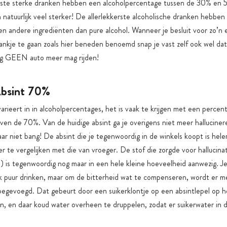
te sterke dranken hebben een alcoholpercentage tussen de 30% en 
natuurlijk veel sterker! De allerlekkerste alcoholische dranken hebben 
een andere ingrediënten dan pure alcohol. Wanneer je besluit voor zo’n
ankje te gaan zoals hier beneden benoemd snap je vast zelf ook wel dat
ig GEEN auto meer mag rijden!
bsint 70%
arieert in in alcoholpercentages, het is vaak te krijgen met een percen
ven de 70%. Van de huidige absint ga je overigens niet meer halluciner
ar niet bang! De absint die je tegenwoordig in de winkels koopt is hele
r te vergelijken met die van vroeger. De stof die zorgde voor hallucina
n) is tegenwoordig nog maar in een hele kleine hoeveelheid aanwezig. J
k puur drinken, maar om de bitterheid wat te compenseren, wordt er m
toegevoegd. Dat gebeurt door een suikerklontje op een absintlepel op h
en, en daar koud water overheen te druppelen, zodat er suikerwater in 