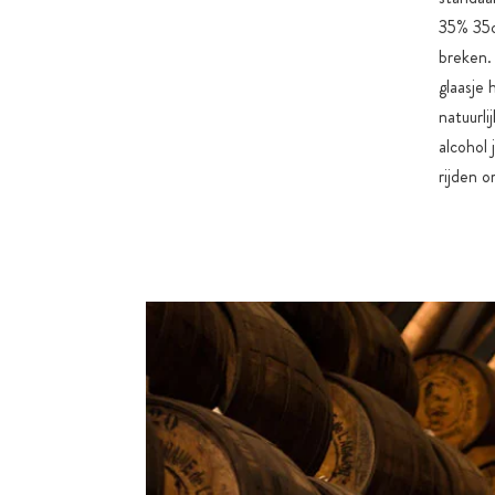
35% 35cc
breken.
glaasje 
natuurli
alcohol 
rijden o