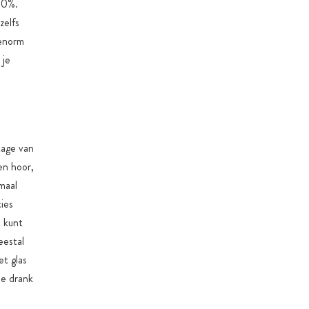
50%.
zelfs
 enorm
 je
tage van
en hoor,
maal
ties
e kunt
eestal
et glas
de drank