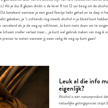
) Als je dus 8 glazen drinkt is de lever 8 tot 12 uur bezig om de alcohol
 Dit betekent wanneer je een goed feestje hebt gehad en te diep in h
hebt gekeken, je ’s ochtends nog steeds alcohol in je bloed kunt hebben
jk vervelend als je de weg op wilt/moet. Je kunt niets doen om te zorge
je lichaam sneller verlaat maar…. je kunt wel gebruik maken van mag ik 
m precies te weten wanneer jij weer veilig de weg op kunt gaan!
Leuk al die info m
eigenlijk?
Alcohol is een natuurproduct dat
natuurlijke gistingsproces stopt