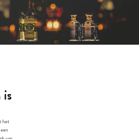
 is
t het
n een
ank van