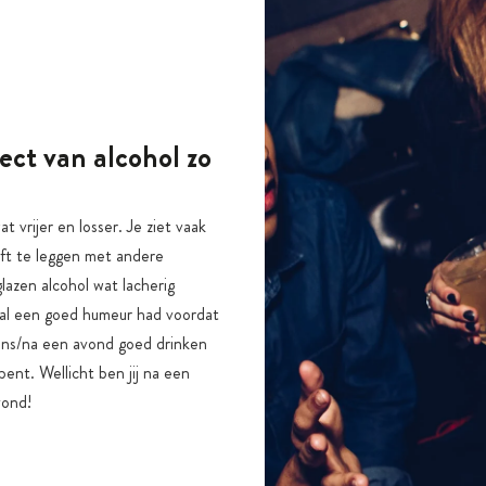
ect van alcohol zo
t vrijer en losser. Je ziet vaak
urft te leggen met andere
azen alcohol wat lacherig
 al een goed humeur had voordat
dens/na een avond goed drinken
ent. Wellicht ben jij na een
vond!